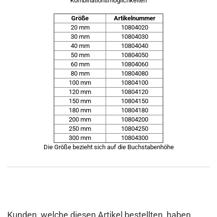
Kombinationsmöglichkeiten
Größe
Artikelnummer
20 mm
10804020
30 mm
10804030
40 mm
10804040
50 mm
10804050
60 mm
10804060
80 mm
10804080
100 mm
10804100
120 mm
10804120
150 mm
10804150
180 mm
10804180
200 mm
10804200
250 mm
10804250
300 mm
10804300
Die Größe bezieht sich auf die Buchstabenhöhe
Kunden, welche diesen Artikel bestellten, haben