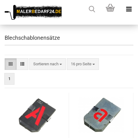
Blechschablonensätze
Sortieren nach
pro Seite
Sortieren nach
16 pro Seite
1