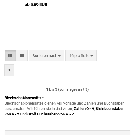
ab 5,69 EUR
Sortieren nach
pro Seite
Sortieren nach
16 pro Seite
1
1
bis
3
(von insgesamt
3
)
Blechschablonensätze
Blechschablonensätze dienen Als Vorlage und Zahlen und Buchstaben
auszumalen. Wir führen sie in drei Arten,
Zahlen 0 - 9
,
Kleinbuchstaben
von a - z
und
Groß Buchstaben von A - Z
.