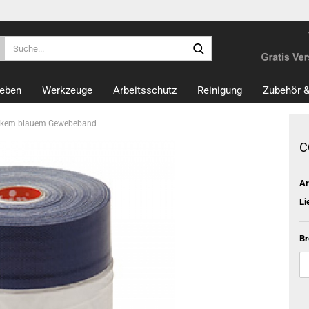
Suche...
eben
Werkzeuge
Arbeitsschutz
Reinigung
Zubehör &
dickem blauem Gewebeband
C
Ar
Li
Br