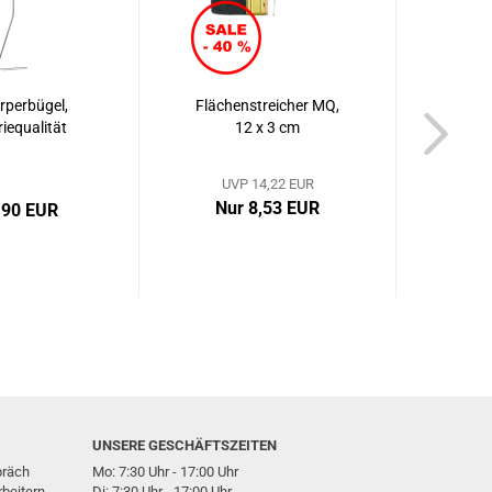
rperbügel,
Flächenstreicher MQ,
Ersa
riequalität
12 x 3 cm
Rei
UVP 14,22 EUR
Nur 8,53 EUR
,90 EUR
a
UNSERE GESCHÄFTSZEITEN
präch
Mo: 7:30 Uhr - 17:00 Uhr
beitern
Di: 7:30 Uhr - 17:00 Uhr