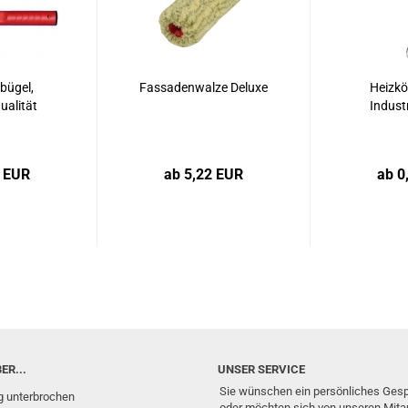
bügel,
Fassadenwalze Deluxe
Heizkö
ualität
Indust
3 EUR
ab 5,22 EUR
ab 0
ER...
UNSER SERVICE
Sie wünschen ein persönliches Ges
g unterbrochen
oder möchten sich von unseren Mitar