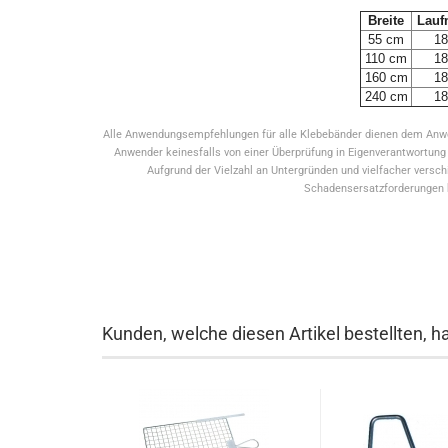
Breite
Lauf
55 cm
18
110 cm
18
160 cm
18
240 cm
18
Alle Anwendungsempfehlungen für alle Klebebänder dienen dem Anwend
Anwender keinesfalls von einer Überprüfung in Eigenverantwortung
Aufgrund der Vielzahl an Untergründen und vielfacher vers
Schadensersatzforderungen b
Kunden, welche diesen Artikel bestellten, h