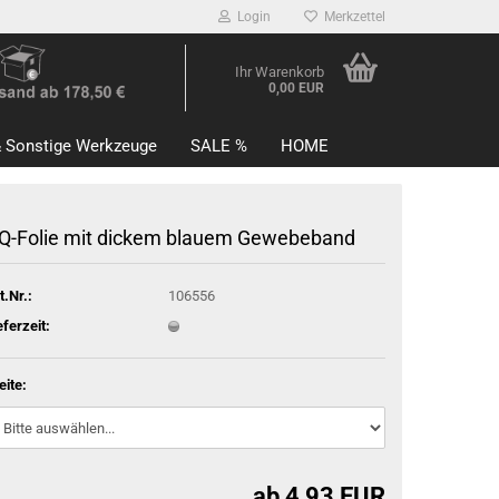
Login
Merkzettel
Ihr Warenkorb
0,00 EUR
 Sonstige Werkzeuge
SALE %
HOME
Q-Folie mit dickem blauem Gewebeband
t.Nr.:
106556
eferzeit:
eite:
ab 4,93 EUR