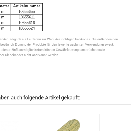
meter
Artikelnummer
 m
10655655
 m
10655611
 m
10655616
 m
10655624
er lediglich als Leitfaden zur Wahl des richtigen Produktes. Sie entbinden den
 bezüglich Eignung der Produkte für den jeweilig geplanten Verwendungszweck.
chiedener Einflussmöglichkeiten können Gewährleistungsansprüche sowie
ei Klebebänder nicht anerkannt werden.
aben auch folgende Artikel gekauft: