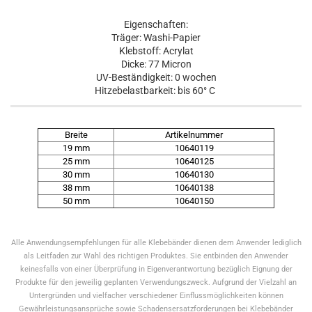
Eigenschaften
:
Träger
: Washi-Papier
Klebstoff
: Acryl
at
Dicke
: 77 Micron
UV-Beständigkeit
: 0 wochen
Hitzebelastbarkeit: bis 60° C
Breite
Artikelnummer
19 mm
10640119
25 mm
10640125
30 mm
10640130
38 mm
10640138
50 mm
10640150
Alle Anwendungsempfehlungen für alle Klebebänder dienen dem Anwender lediglich
als Leitfaden zur Wahl des richtigen Produktes. Sie entbinden den Anwender
keinesfalls von einer Überprüfung in Eigenverantwortung bezüglich Eignung der
Produkte für den jeweilig geplanten Verwendungszweck. Aufgrund der Vielzahl an
Untergründen und vielfacher verschiedener Einflussmöglichkeiten können
Gewährleistungsansprüche sowie Schadensersatzforderungen bei Klebebänder